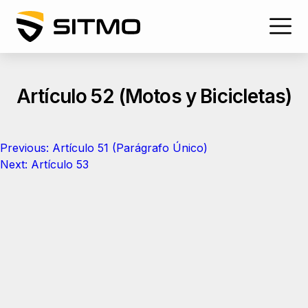
Skip
to
content
Artículo 52 (Motos y Bicicletas)
Navegación
Previous:
Artículo 51 (Parágrafo Único)
de
Next:
Artículo 53
entradas