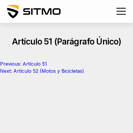
Skip
to
content
Artículo 51 (Parágrafo Único)
Navegación
Previous:
Artículo 51
de
Next:
Artículo 52 (Motos y Bicicletas)
entradas