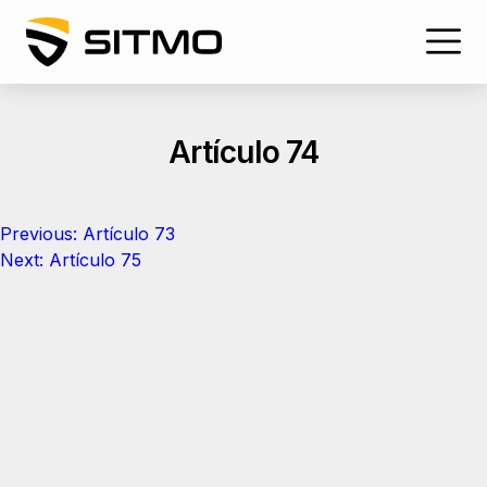
Skip
to
content
Artículo 74
Navegación
Previous:
Artículo 73
de
Next:
Artículo 75
entradas