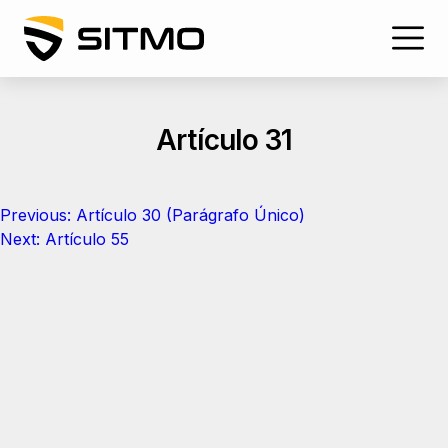
Skip
to
content
Artículo 31
Navegación
Previous:
Artículo 30 (Parágrafo Único)
de
Next:
Artículo 55
entradas