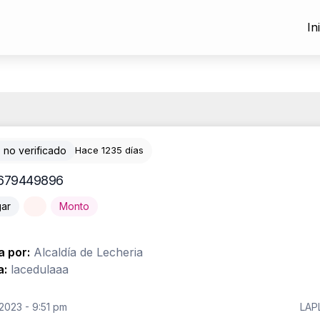
In
 no verificado
Hace 1235 días
679449896
gar
Monto
a por:
Alcaldía de Lecheria
a:
lacedulaaa
2023 - 9:51 pm
LAP