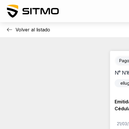
Skip
to
content
Volver al listado
Pago
N° N1
ellu
Emitid
Cédul
21/03/