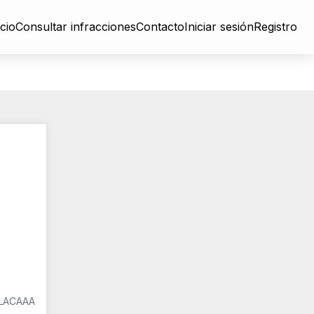
icio
Consultar infracciones
Contacto
Iniciar sesión
Registro
LACAAA